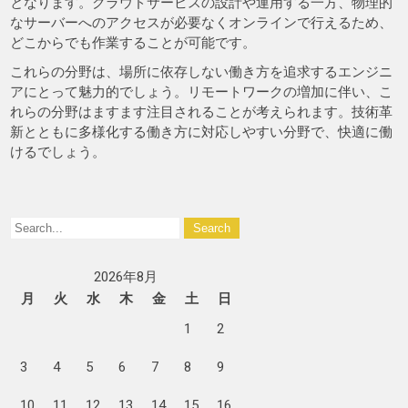
となります。クラウドサービスの設計や運用する一方、物理的
なサーバーへのアクセスが必要なくオンラインで行えるため、
どこからでも作業することが可能です。
これらの分野は、場所に依存しない働き方を追求するエンジニ
アにとって魅力的でしょう。リモートワークの増加に伴い、こ
れらの分野はますます注目されることが考えられます。技術革
新とともに多様化する働き方に対応しやすい分野で、快適に働
けるでしょう。
2026年8月
月
火
水
木
金
土
日
1
2
3
4
5
6
7
8
9
10
11
12
13
14
15
16