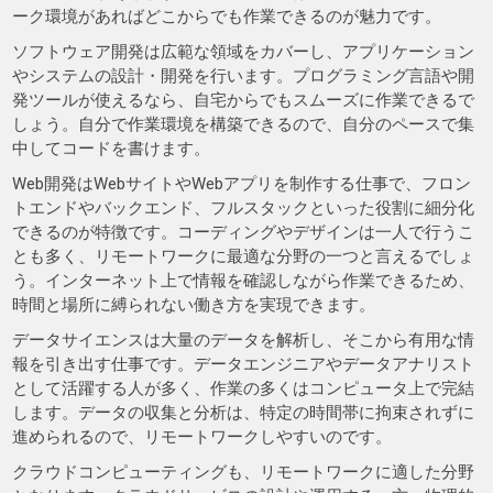
ーク環境があればどこからでも作業できるのが魅力です。
ソフトウェア開発は広範な領域をカバーし、アプリケーション
やシステムの設計・開発を行います。プログラミング言語や開
発ツールが使えるなら、自宅からでもスムーズに作業できるで
しょう。自分で作業環境を構築できるので、自分のペースで集
中してコードを書けます。
Web開発はWebサイトやWebアプリを制作する仕事で、フロン
トエンドやバックエンド、フルスタックといった役割に細分化
できるのが特徴です。コーディングやデザインは一人で行うこ
とも多く、リモートワークに最適な分野の一つと言えるでしょ
う。インターネット上で情報を確認しながら作業できるため、
時間と場所に縛られない働き方を実現できます。
データサイエンスは大量のデータを解析し、そこから有用な情
報を引き出す仕事です。データエンジニアやデータアナリスト
として活躍する人が多く、作業の多くはコンピュータ上で完結
します。データの収集と分析は、特定の時間帯に拘束されずに
進められるので、リモートワークしやすいのです。
クラウドコンピューティングも、リモートワークに適した分野